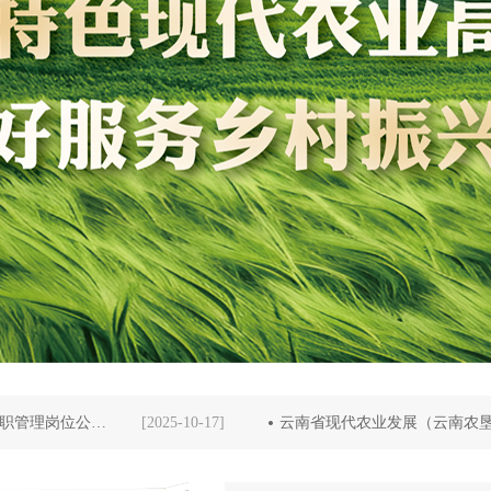
云南省饮食服务有限公司本部中层副职管理岗位公开竞聘...
[2025-10-17]
[2025-10-15]