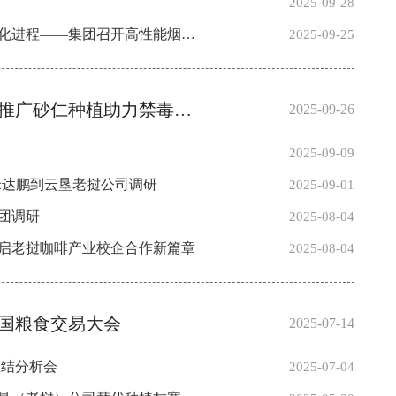
2025-09-28
全力推动高性能烟胶片国产化自主化进程——集团召开高性能烟胶...
2025-09-25
云垦老挝公司与约乌县联合推广砂仁种植助力禁毒除源
2025-09-26
2025-09-09
米达鹏到云垦老挝公司调研
2025-09-01
团调研
2025-08-04
启老挝咖啡产业校企合作新篇章
2025-08-04
国粮食交易大会
2025-07-14
季总结分析会
2025-07-04