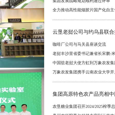
集团发展战略规划顺利通过评审
咖啡厂公司与马关县座谈交流
老挝丰沙里省委书记兼省长宋鹏·
中国驻老挝大使方虹到万象农发集
万象农发集团携手云南农业大学开
集团高原特色农产品亮相中
农垦糖业集团召开2024/2025榨