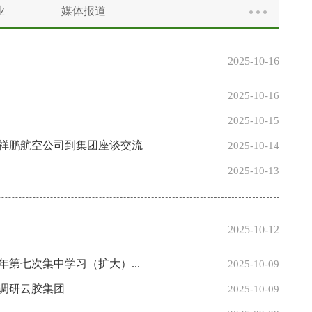
业
媒体报道
云南省现代农业发展（云南农垦）集团有限责任公司所属...
[2025-07-08]
2025-10-16
2025-10-16
2025-10-15
祥鹏航空公司到集团座谈交流
2025-10-14
2025-10-13
2025-10-12
年第七次集中学习（扩大）...
2025-10-09
调研云胶集团
2025-10-09