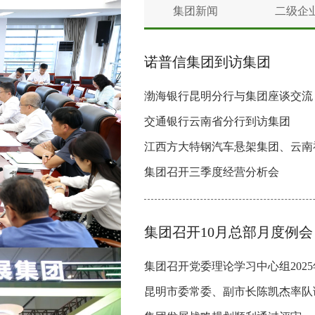
集团新闻
二级企
云南省现代农业发展（云南农垦）集团有限责任公司部分...
[2025-07-31]
诺普信集团到访集团
渤海银行昆明分行与集团座谈交流
交通银行云南省分行到访集团
江西方大特钢汽车悬架集团、云南
集团召开三季度经营分析会
集团召开10月总部月度例会
集团召开党委理论学习中心组2025
昆明市委常委、副市长陈凯杰率队