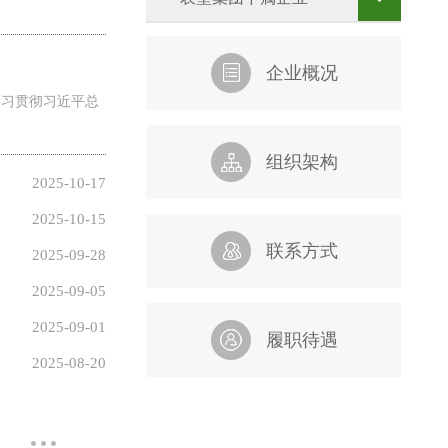
云胶集团江城有限公司
云胶集团西双版纳景阳有限公司
企业概况
云胶集团西盟有限公司
学习贯彻习近平总
云南农垦咖啡有限公司
云南天使食品有限责任公司
组织架构
2025-10-17
云南农垦集团勐海八角亭茶业有限
公司（原国营黎明茶厂）
2025-10-15
云南农垦集团金凤宾馆有限责任公
联系方式
2025-09-28
司
2025-09-05
春鹰模板公司（昆明钢板弹簧厂）
2025-09-01
云南省南湖橡胶厂（石林鞋）
履职待遇
2025-08-20