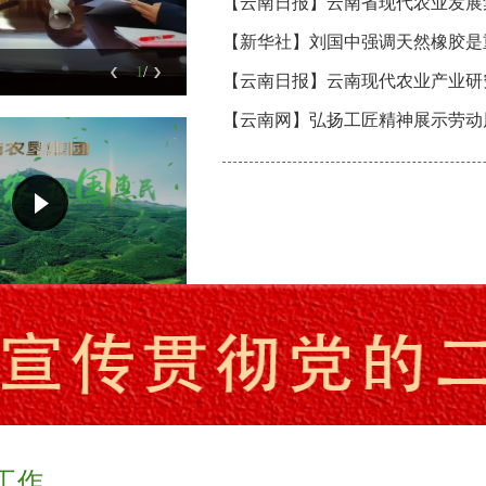
【云南日报】云南省现代农业发展
1
/
【云南日报】云南现代农业产业研
【云南网】弘扬工匠精神展示劳动风
工作