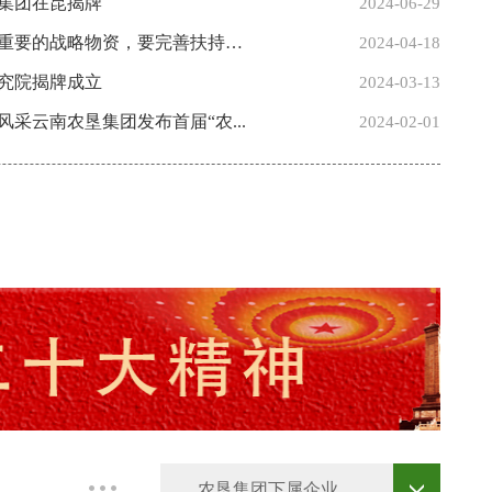
集团在昆揭牌
2024-06-29
【新华社】刘国中强调天然橡胶是重要的战略物资，要完善扶持政...
2024-04-18
究院揭牌成立
2024-03-13
采云南农垦集团发布首届“农...
2024-02-01
农垦集团下属企业