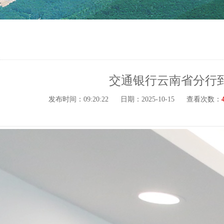
闻
交通银行云南省分行
发布时间：09:20:22
日期：2025-10-15
查看次数：