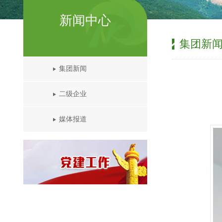
新闻中心
集团新
集团新闻
二级企业
媒体报道