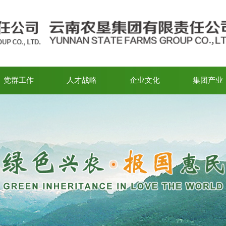
党群工作
人才战略
企业文化
集团产业