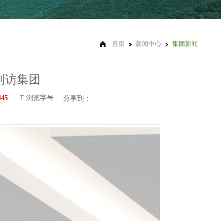
首页
新闻中心
集团新闻
到访集团
445
T 浏览字号
分享到：