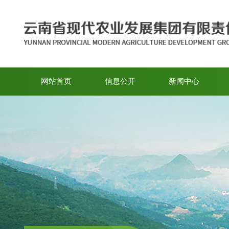
网站首页
信息公开
新闻中心