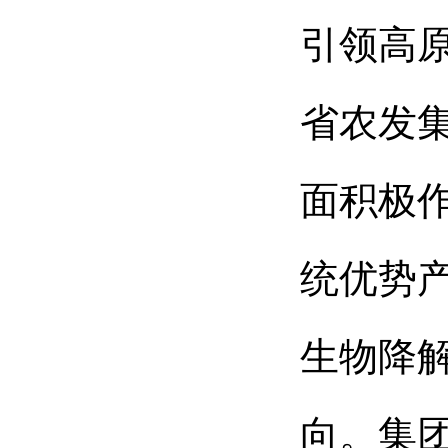
引领高
省农发
面积极
统优势
生物降
向。集