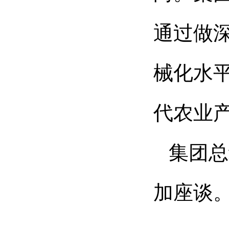
通过做
械化水
代农业
集团总
加座谈