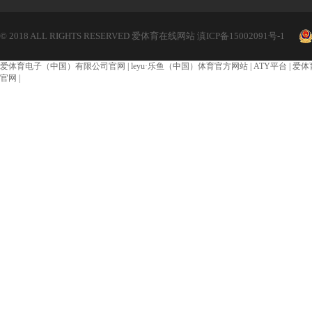
© 2018 ALL RIGHTS RESERVED 爱体育在线网站
滇ICP备15002091号-1
爱体育电子（中国）有限公司官网
|
leyu·乐鱼（中国）体育官方网站
|
ATY平台
|
爱体
官网
|