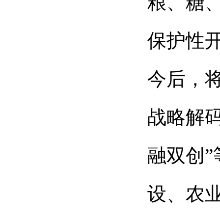
粮、糖
保护性开
今后，
战略解
融双创
设、农