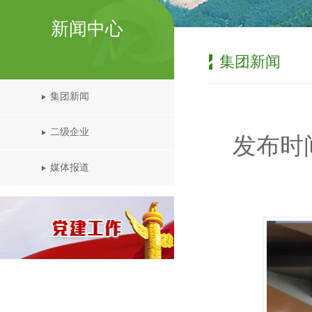
新闻中心
集团新闻
集团新闻
二级企业
发布时间：
媒体报道