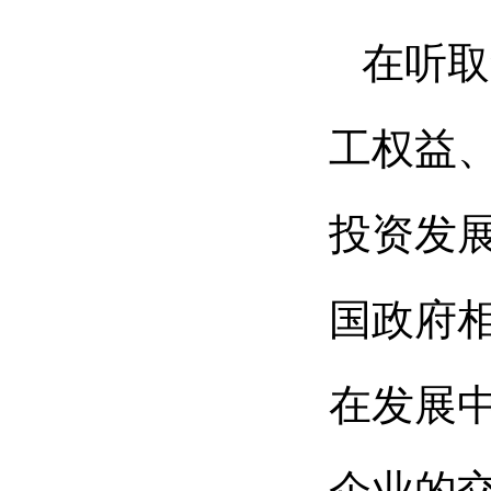
在听取
工权益
投资发
国政府
在发展
企业的