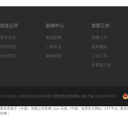
信息公开
新闻中心
党群工作
基本信息
集团新闻
党建工作
经营情况
二级企业
党风廉政
社会责任
媒体报道
工会工作
共青团工作
© 2018 ALL RIGHTS RESERVED 爱体育在线网站
滇ICP备15002091号-1
爱体育电子（中国）有限公司官网
|
leyu·乐鱼（中国）体育官方网站
|
ATY平台
|
爱体
官网
|