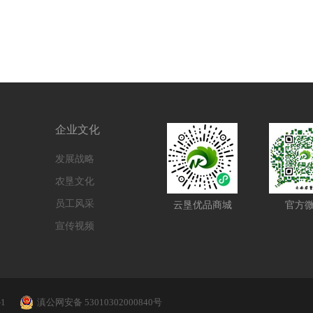
企业文化
发展战略
农垦文化
员工风采
云垦优品商城
官方
宣传视频
-1
滇公网安备 53010302000840号