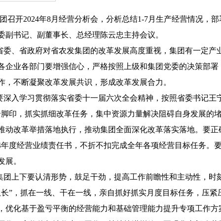
集团召开2024年8月经营分析会，分析总结1-7月生产经营情况
委副书记、副董事长、总经理陈云忠主持会议。
委、省政府对省农发集团的改革发展高度重视，集团有一定产业资
各企业各部门要增强信心，严格按照上级和集团党委的决策部署
作，不断凝聚改革发展共识，形成改革发展合力。
深入学习贯彻落实省委十一届六次全会精神，按照省委书记王宁提出
个脚印，抓实抓细改革任务，集中资源力量解决阻碍自身发展的
推动改革举措落地执行，推动集团全面深化改革落实落地。要正
024年度经营业绩责任书，不折不扣完成全年各项经营目标任务
发展。
团上下要认清形势，鼓足干劲，提高工作前瞻性和主动性，时
队长”，抓在一线、干在一线，亲自抓好抓实月度目标任务，压
，优化基于盈亏平衡的经营能力和基础管理能力提升专项工作方