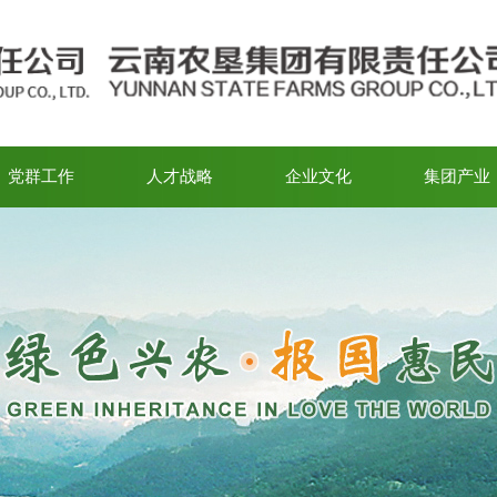
党群工作
人才战略
企业文化
集团产业