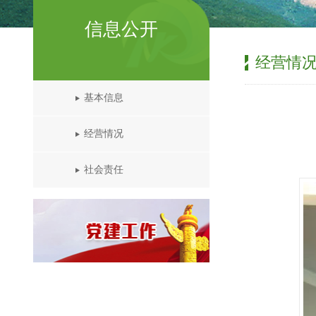
信息公开
经营情
基本信息
经营情况
社会责任