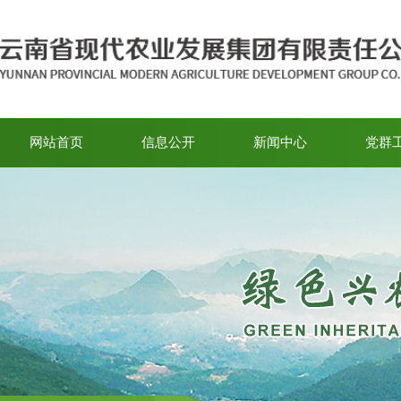
网站首页
信息公开
新闻中心
党群