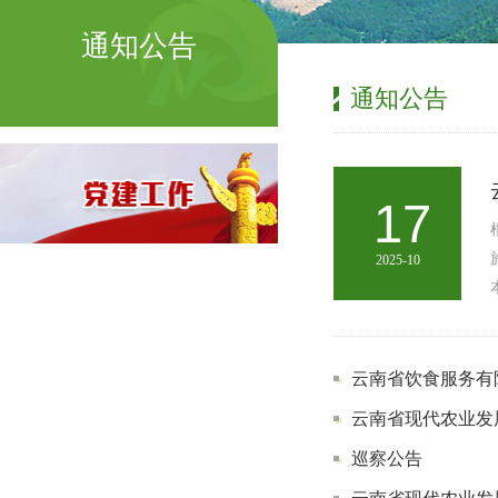
通知公告
通知公告
17
2025-10
云南省饮食服务有
云南省现代农业发
巡察公告