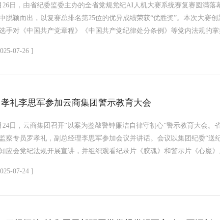
月26日，由省纪委监委主办的全省党规党纪AI人机大赛系统赛复赛圆满落
中脱颖而出，以复赛总排名第25位的优异成绩荣获“优胜奖”。本次大赛创
选手对《中国共产党章程》《中国共产党纪律处分条例》等党内法规的掌握
2025-07-26 ]
罗孝礼李思军参加云商集团警示教育大会
月24日，云商集团召开“以案为鉴敲警钟廉洁自律守初心”警示教育大会
监察专员罗孝礼，副总经理李思军参加会议并讲话。会议以集团纪委“送
知应会党纪法规开展宣讲，并组织观看纪录片《胶魂》和警示片《心魔》。
2025-07-24 ]