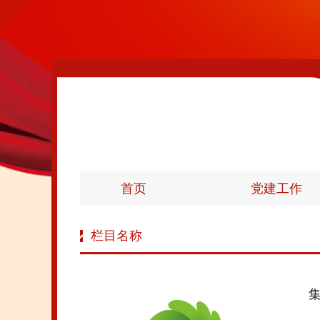
首页
党建工作
栏目名称