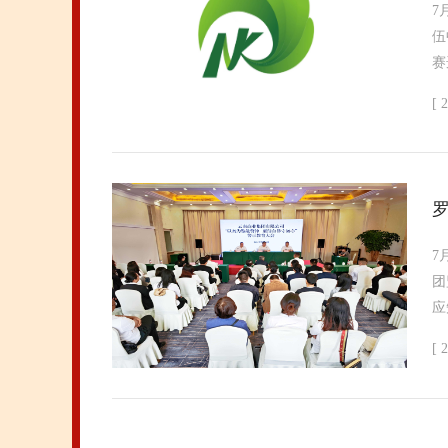
7
伍
赛
[ 
7
团
应
[ 