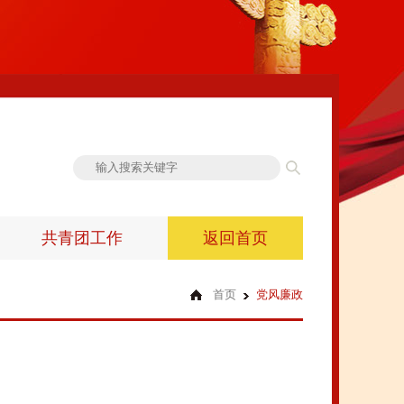
共青团工作
返回首页
首页
党风廉政