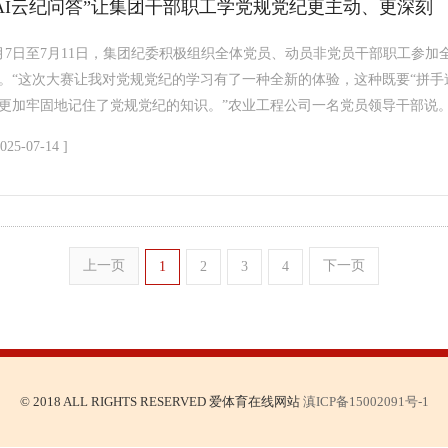
“AI云纪问答”让集团干部职工学党规党纪更主动、更深刻
月7日至7月11日，集团纪委积极组织全体党员、动员非党员干部职工参加
。“这次大赛让我对党规党纪的学习有了一种全新的体验，这种既要“拼手速
更加牢固地记住了党规党纪的知识。”农业工程公司一名党员领导干部说。
2025-07-14 ]
上一页
下一页
1
2
3
4
© 2018 ALL RIGHTS RESERVED 爱体育在线网站
滇ICP备15002091号-1